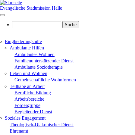
Direkt
zum
Evangelische Stadtmission Halle
Inhalt
Suche
Eingliederungshilfe
Hauptnavigation
Ambulante Hilfen
Ambulantes Wohnen
Familienunterstützender Dienst
Ambulante Soziotherapie
Leben und Wohnen
Gemeinschaftliche Wohnformen
Teilhabe an Arbeit
Berufliche Bildung
Arbeitsbereiche
Fördergruppe
Begleitender Dienst
Soziales Engagement
Theologisch-Diakonischer Dienst
Ehrenamt