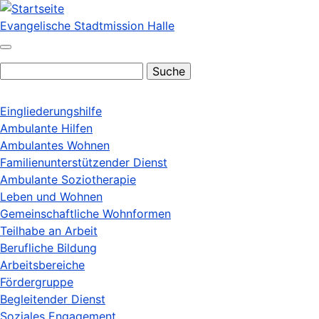
Direkt
zum
Evangelische Stadtmission Halle
Inhalt
Suche
Eingliederungshilfe
Hauptnavigation
Ambulante Hilfen
Ambulantes Wohnen
Familienunterstützender Dienst
Ambulante Soziotherapie
Leben und Wohnen
Gemeinschaftliche Wohnformen
Teilhabe an Arbeit
Berufliche Bildung
Arbeitsbereiche
Fördergruppe
Begleitender Dienst
Soziales Engagement